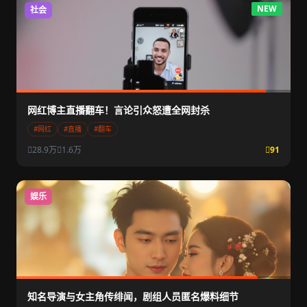
NEW
社会
网红博主直播翻车！言论引众怒遭全网封杀
#网红
#直播
#翻车
28.9万
1.6万
91
娱乐
知名导演与女主角传绯闻，剧组人员匿名爆料细节