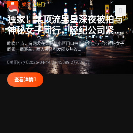
跳过导航
每日吃瓜大赛
娱乐
热门
爆
独家！某顶流男星深夜被拍与
神秘女子同行，经纪公司紧急
回应
昨晚11点，有网友在某高档小区门口拍到该男星与一名神秘女子
同乘一辆豪车，两人关系引发网友热议...
瓜田小李
2026-04-14 23:45
89.2万
2.3万
查看详情