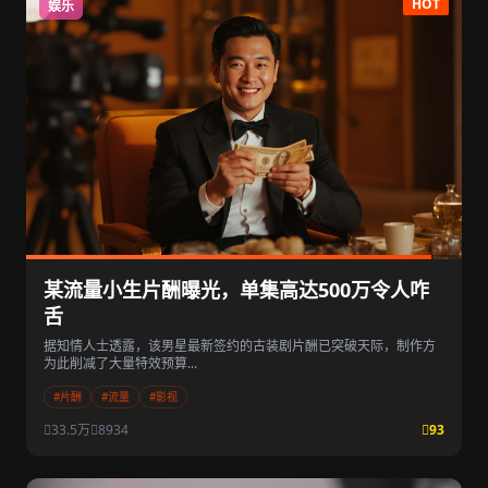
HOT
娱乐
某流量小生片酬曝光，单集高达500万令人咋
舌
据知情人士透露，该男星最新签约的古装剧片酬已突破天际，制作方
为此削减了大量特效预算...
#片酬
#流量
#影视
33.5万
8934
93