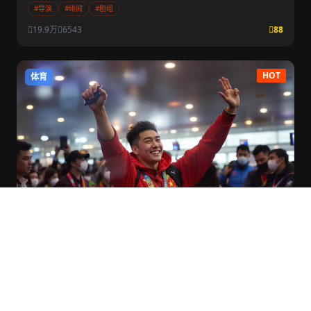
#导演
#绯闻
#剧组
19.9万
6543
88
HOT
体育
奥运冠军回国遭遇冷落？机场接机人数引发争议
某奥运金牌得主低调回国，机场接机人数与同期回国的流量明星形成
鲜明对比，网友纷纷为其鸣不平...
#奥运
#冠军
#争议
45.7万
2.3万
96