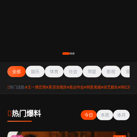
全部
娱乐
体育
社会
明星
影视
音乐
热门话题:
#王一博恋情
#某顶流塌房
#奥运夺金
#明星离婚
#综艺翻车
#网红爆料
热门爆料
今日
本周
本月